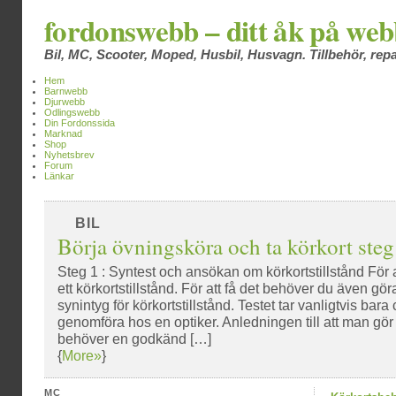
fordonswebb – ditt åk på we
Bil, MC, Scooter, Moped, Husbil, Husvagn. Tillbehör, repa
Hem
Barnwebb
Djurwebb
Odlingswebb
Din Fordonssida
Marknad
Shop
Nyhetsbrev
Forum
Länkar
BIL
Börja övningsköra och ta körkort steg 
Steg 1 : Syntest och ansökan om körkortstillstånd För
ett körkortstillstånd. För att få det behöver du även göra 
synintyg för körkortstillstånd. Testet tar vanligtvis bara
genomföra hos en optiker. Anledningen till att man gör e
behöver en godkänd […]
{
More»
}
MC