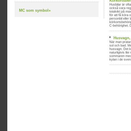
Körkortsbeh
Husbilar är oft
också vara reg
MC som symbol»
totalvikt på m
för att få kör
personbil eller l
körkortsbehöri
C-behörighet. 
Husvagn,
När man pratar
sol och bad. M
husvagn. Det ka
naturligtvis li
sommaren med 
kylan i de sven