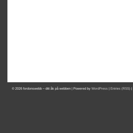
© 2026
fordonswebb – ditt åk på webben
|
Powered by
WordPress
|
Entries (RSS)
|