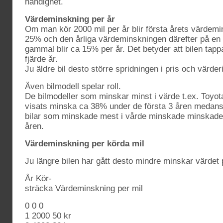
händighet.
Värdeminskning per år
Om man kör 2000 mil per år blir första årets värdemi
25% och den årliga värdeminskningen därefter på en 
gammal blir ca 15% per år. Det betyder att bilen tappa
fjärde år.
Ju äldre bil desto större spridningen i pris och värder
Även bilmodell spelar roll.
De bilmodeller som minskar minst i värde t.ex. Toyot
visats minska ca 38% under de första 3 åren medans
bilar som minskade mest i vårde minskade minskade 
åren.
Värdeminskning per körda mil
Ju längre bilen har gått desto mindre minskar värdet 
År Kör-
sträcka Värdeminskning per mil
0 0 0
1 2000 50 kr