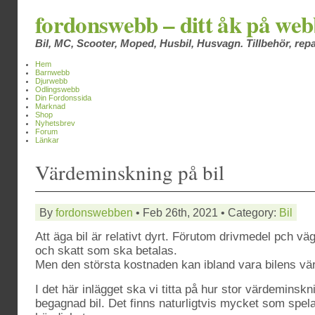
fordonswebb – ditt åk på we
Bil, MC, Scooter, Moped, Husbil, Husvagn. Tillbehör, repa
Hem
Barnwebb
Djurwebb
Odlingswebb
Din Fordonssida
Marknad
Shop
Nyhetsbrev
Forum
Länkar
Värdeminskning på bil
By
fordonswebben
• Feb 26th, 2021 • Category:
Bil
Att äga bil är relativt dyrt. Förutom drivmedel pch väg
och skatt som ska betalas.
Men den största kostnaden kan ibland vara bilens vä
I det här inlägget ska vi titta på hur stor värdeminskn
begagnad bil. Det finns naturligtvis mycket som spela