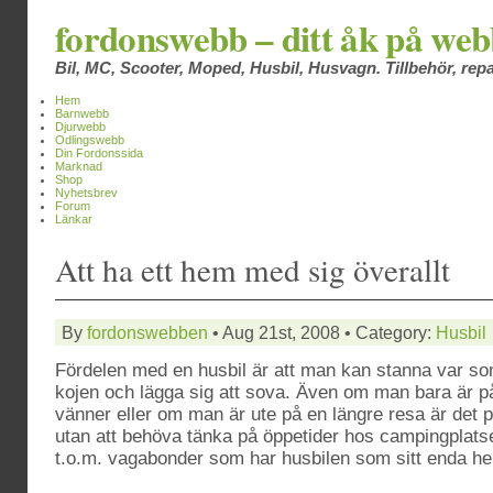
fordonswebb – ditt åk på we
Bil, MC, Scooter, Moped, Husbil, Husvagn. Tillbehör, repa
Hem
Barnwebb
Djurwebb
Odlingswebb
Din Fordonssida
Marknad
Shop
Nyhetsbrev
Forum
Länkar
Att ha ett hem med sig överallt
By
fordonswebben
• Aug 21st, 2008 • Category:
Husbil
Fördelen med en husbil är att man kan stanna var so
kojen och lägga sig att sova. Även om man bara är p
vänner eller om man är ute på en längre resa är det p
utan att behöva tänka på öppetider hos campingplatser
t.o.m. vagabonder som har husbilen som sitt enda h