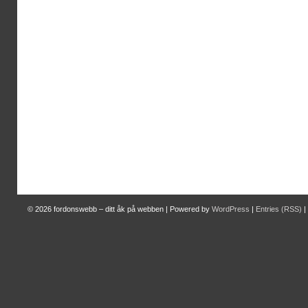
© 2026
fordonswebb – ditt åk på webben
|
Powered by
WordPress
|
Entries (RSS)
|