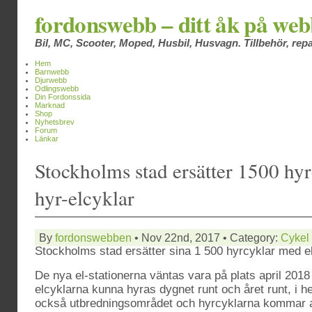
fordonswebb – ditt åk på we
Bil, MC, Scooter, Moped, Husbil, Husvagn. Tillbehör, repa
Hem
Barnwebb
Djurwebb
Odlingswebb
Din Fordonssida
Marknad
Shop
Nyhetsbrev
Forum
Länkar
Stockholms stad ersätter 1500 hy
hyr-elcyklar
By
fordonswebben
• Nov 22nd, 2017 • Category:
Cykel
Stockholms stad ersätter sina 1 500 hyrcyklar med el
De nya el-stationerna väntas vara på plats april 201
elcyklarna kunna hyras dygnet runt och året runt, i 
också utbredningsområdet och hyrcyklarna kommar att