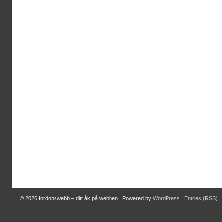
© 2026
fordonswebb – ditt åk på webben
|
Powered by
WordPress
|
Entries (RSS)
|