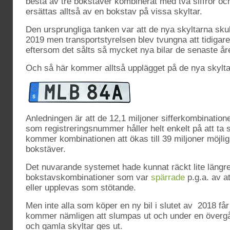
bestå av tre bokstäver kombinerat med två siffror och
ersättas alltså av en bokstav på vissa skyltar.
Den ursprungliga tanken var att de nya skyltarna skull
2019 men transportstyrelsen blev tvungna att tidigar
eftersom det sålts så mycket nya bilar de senaste år
Och så här kommer alltså upplägget på de nya skyltar
Anledningen är att de 12,1 miljoner sifferkombination
som registreringsnummer håller helt enkelt på att ta 
kommer kombinationen att ökas till 39 miljoner möjliga
bokstäver.
Det nuvarande systemet hade kunnat räckt lite längre
bokstavskombinationer som var
spärrade
p.g.a. av a
eller upplevas som stötande.
Men inte alla som köper en ny bil i slutet av 2018 få
kommer nämligen att slumpas ut och under en överg
och gamla skyltar ges ut.