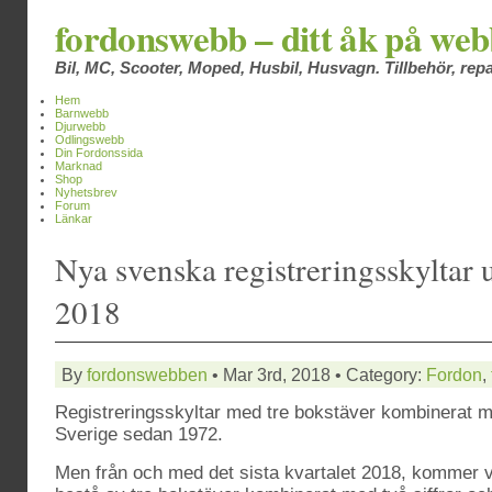
fordonswebb – ditt åk på we
Bil, MC, Scooter, Moped, Husbil, Husvagn. Tillbehör, repa
Hem
Barnwebb
Djurwebb
Odlingswebb
Din Fordonssida
Marknad
Shop
Nyhetsbrev
Forum
Länkar
Nya svenska registreringsskyltar u
2018
By
fordonswebben
• Mar 3rd, 2018 • Category:
Fordon
,
Registreringsskyltar med tre bokstäver kombinerat med
Sverige sedan 1972.
Men från och med det sista kvartalet 2018, kommer vi