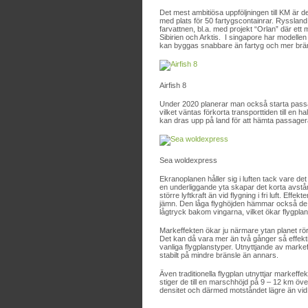
Det mest ambitiösa uppföljningen till KM är d
med plats för 50 fartygscontainrar. Ryssland 
farvattnen, bl.a. med projekt “Orlan” där ett
Sibirien och Arktis. I singapore har modellen
kan byggas snabbare än fartyg och mer bräns
Airfish 8
Under 2020 planerar man också starta passa
vilket väntas förkorta transporttiden till en
kan dras upp på land för att hämta passager
Sea woldexpress
Ekranoplanen håller sig i luften tack vare d
en underliggande yta skapar det korta avstån
större lyftkraft än vid flygning i fri luft. E
jämn. Den låga flyghöjden hämmar också de vi
lågtryck bakom vingarna, vilket ökar flygpla
Markeffekten ökar ju närmare ytan planet rö
Det kan då vara mer än två gånger så effektiv
vanliga flygplanstyper. Utnyttjande av marke
stabilt på mindre bränsle än annars.
Även traditionella flygplan utnyttjar markeff
stiger de till en marschhöjd på 9 – 12 km öv
densitet och därmed motståndet lägre än vi