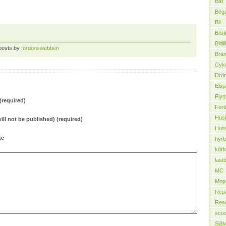
Båt
Bega
Bil
Bilst
Bilti
 posts by
fordonswebben
Brän
Cyk
Drö
Elsp
Flyg
required)
For
Husb
will not be published) (required)
Hus
te
hyrbi
körk
lastb
MC
Mop
Repa
Res
scoo
Själ