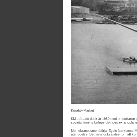
Korahbl-Market
KM störtade dock år 1980 med en oerfaren pi
sovjetunionens kollaps glömdes ekranoplanet
Men ekranoplanen börjar få sin återkomst. Mi
återfödelse. Det finns också ideer om att kon