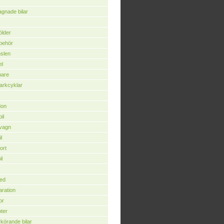
gnade bilar
ölder
llbehör
slen
el
nare
arkcyklar
don
il
vagn
l
ort
il
ed
ration
or
ter
vkörande bilar