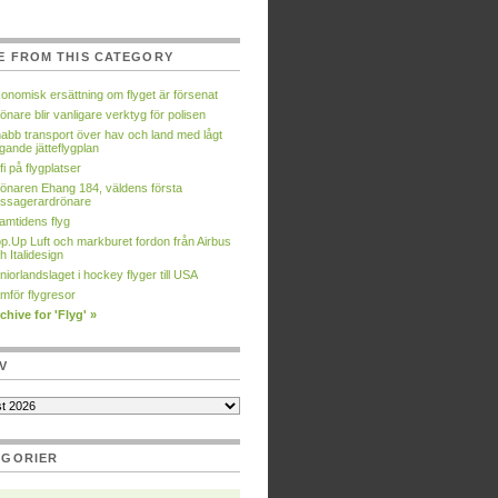
E FROM THIS CATEGORY
onomisk ersättning om flyget är försenat
önare blir vanligare verktyg för polisen
abb transport över hav och land med lågt
ygande jätteflygplan
fi på flygplatser
önaren Ehang 184, väldens första
ssagerardrönare
amtidens flyg
p.Up Luft och markburet fordon från Airbus
h Italidesign
niorlandslaget i hockey flyger till USA
mför flygresor
chive for 'Flyg' »
V
EGORIER