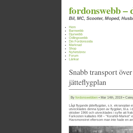
fordonswebb – d
Bil, MC, Scooter, Moped, Husbi
Hem
Barnwebb
Djurwebb
Odlingswebb
Din Fordonssida
Marknad
Shop
Nyhetsbrev
Forum
Länkar
Snabb transport över
jätteflygplan
By
fordonswebben
• Mar 14th, 2019 • Cate
Lågt flygande jätteflygplan, s.k. ekranoplan
utvecklades denna typen av flygplan, bl.a. i
oktober 1966 och utvecklades i syfte att frak
Farkosten kallades KM – “Korahbl-Market” ef
Havsmonstret eftersom man inte hade en ani