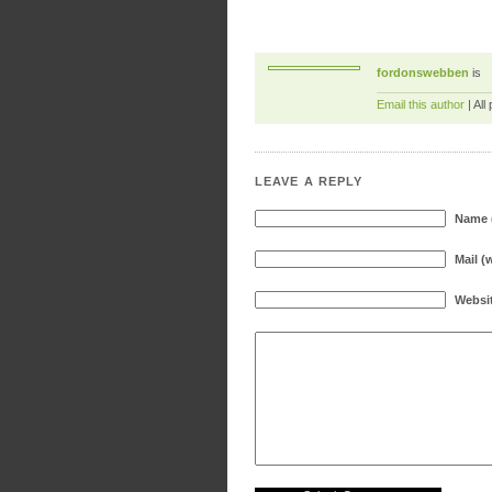
fordonswebben
is
Email this author
| All
LEAVE A REPLY
Name (
Mail (
Websi