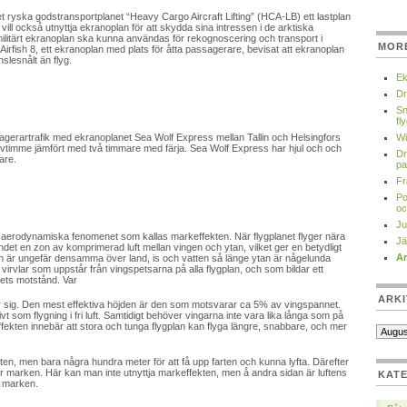
et ryska godstransportplanet “Heavy Cargo Aircraft Lifting” (HCA-LB) ett lastplan
vill också utnyttja ekranoplan för att skydda sina intressen i de arktiska
 militärt ekranoplan ska kunna användas för rekognoscering och transport i
MOR
 Airfish 8, ett ekranoplan med plats för åtta passagerare, bevisat att ekranoplan
lesnålt än flyg.
Ek
Dr
Sn
fl
gerartrafik med ekranoplanet Sea Wolf Express mellan Tallin och Helsingfors
Wi
 halvtimme jämfört med två timmare med färja. Sea Wolf Express har hjul och och
Dr
are.
pa
Fr
Po
oc
Ju
et aerodynamiska fenomenet som kallas markeffekten. När flygplanet flyger nära
Jä
det en zon av komprimerad luft mellan vingen och ytan, vilket ger en betydligt
Ar
ffekten är ungefär densamma över land, is och vatten så länge ytan är någelunda
rvlar som uppstår från vingspetsarna på alla flygplan, och som bildar ett
nets motstånd. Var
ARKI
r sig. Den mest effektiva höjden är den som motsvarar ca 5% av vingspannet.
t som flygning i fri luft. Samtidigt behöver vingarna inte vara lika långa som på
ffekten innebär att stora och tunga flygplan kan flyga längre, snabbare, och mer
ekten, men bara några hundra meter för att få upp farten och kunna lyfta. Därefter
er marken. Här kan man inte utnyttja markeffekten, men å andra sidan är luftens
KAT
d marken.