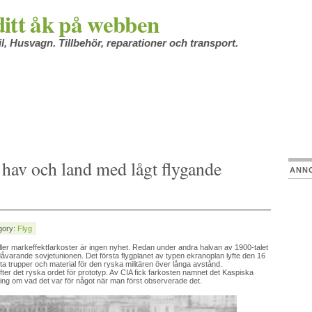
itt åk på webben
l, Husvagn. Tillbehör, reparationer och transport.
 hav och land med lågt flygande
ANN
gory:
Flyg
 eller markeffektfarkoster är ingen nyhet. Redan under andra halvan av 1900-talet
 dåvarande sovjetunionen. Det första flygplanet av typen ekranoplan lyfte den 16
ta trupper och material för den ryska militären över långa avstånd.
ter det ryska ordet för prototyp. Av CIA fick farkosten namnet det Kaspiska
ng om vad det var för något när man först observerade det.